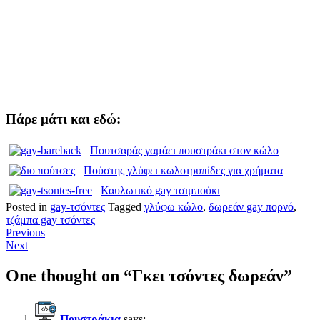
Πάρε μάτι και εδώ:
Πουτσαράς γαμάει πουστράκι στον κώλο
Πούστης γλύφει κωλοτρυπίδες για χρήματα
Καυλωτικό gay τσιμπούκι
Posted in
gay-τσόντες
Tagged
γλύφω κώλο
,
δωρεάν gay πορνό
,
τζάμπα gay τσόντες
Previous
Next
One thought on “
Γκει τσόντες δωρεάν
”
Πουστράκια
says: