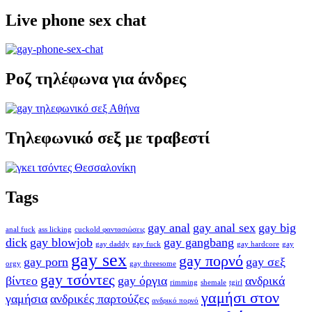
Live phone sex chat
Ροζ τηλέφωνα για άνδρες
Τηλεφωνικό σεξ με τραβεστί
Tags
gay anal
gay anal sex
gay big
anal fuck
ass licking
cuckold φαντασιώσεις
dick
gay blowjob
gay gangbang
gay daddy
gay fuck
gay hardcore
gay
gay sex
gay πορνό
gay porn
gay σεξ
orgy
gay threesome
gay τσόντες
βίντεο
gay όργια
ανδρικά
rimming
shemale
tgirl
γαμήσι στον
γαμήσια
ανδρικές παρτούζες
ανδρικό πορνό