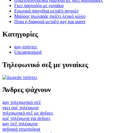
Πρωτοχρονιάτικα γαμήσια με γκει ψωλαράδες
Γκει παρτούζα με γυναίκα
Ερωτικά παιχνίδια μεταξύ αντρών
Μαύρος ψωλαράς σκίζει λευκό κώλο
Ποια η διαφορά μεταξύ gay και queer
Κατηγορίες
gay-τσόντες
Uncategorized
Τηλεφωνικό σεξ με γυναίκες
Άνδρες ψάχνουν
gay τηλεφωνικό σεξ
γκει ροζ τηλέφωνα
τηλεφωνικό σεξ με άνδρες
ροζ τηλέφωνα για άνδρες
gay σεξ τηλέφωνα
ανδρικά τσιμπούκια