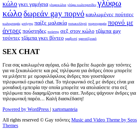
γλύφω
κώλο
γκει γαμήσια
γλυφοκώλια
γλύφω κωλοτρυπίδες
κώλο
δωρεάν gay πορνό
καυλωμένες πούτσες
πορνό με
παίξε μαλακία
κωλομπαράς
μπήχτης
πισωκολλητό
πορνογραφία
άντρες
πούστηδες
σεξ στον κώλο
τζάμπα gay
πούστης
τσόντες
τζάμπα γκει βίντεο
τραβεστί
τρανσέξουαλ
SEX CHAT
Γεια σας καυλωμένα αγόρια, εδώ θα βρείτε δωρεάν gay τσόντες
για να ξεκαυλώσετε και ροζ τηλέφωνα για άνδρες όπου μπορείτε
να μιλήσετε με ομοφυλόφιλους άνδρες που γουστάρουν
τηλεφωνικό ερωτικό chat. Το τηλεφωνικό σεξ με άνδρες είναι μια
μοναδική εμπειρία την οποία μπορείτε να απολαύσετε στα σεξ
τηλέφωνα που διαφημίζονται στο σαιτ. Άνδρες ψάχνουν άνδρες για
τηλεφωνική παρέα… Καλή διασκέδαση!
Powered by WordPress
|
xartomanteia
All rights reserved © Gay τσόντες
Music and Video Theme by Seos
Themes