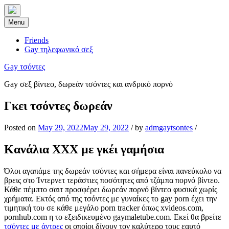
Skip
to
Menu
content
Friends
Gay τηλεφωνικό σεξ
Gay τσόντες
Gay σεξ βίντεο, δωρεάν τσόντες και ανδρικό πορνό
Γκει τσόντες δωρεάν
Posted on
May 29, 2022
May 29, 2022
/
by
admgaytsontes
/
Κανάλια XXX με γκέι γαμήσια
Όλοι αγαπάμε της δωρεάν τσόντες και σήμερα είναι πανεύκολο να
βρεις στο Ίντερνετ τεράστιες ποσότητες από τζάμπα πορνό βίντεο.
Κάθε πέμπτο σαιτ προσφέρει δωρεάν πορνό βίντεο φυσικά χωρίς
χρήματα. Εκτός από της τσόντες με γυναίκες το gay porn έχει την
τιμητική του σε κάθε μεγάλο porn tracker όπως xvideos.com,
pornhub.com η το εξειδικευμένο gaymaletube.com. Εκεί θα βρείτε
τσόντες με άντρες
οι οποίοι δίνουν τον καλύτερο τους εαυτό